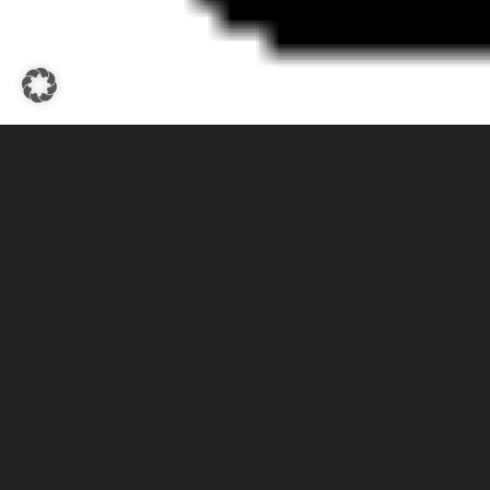
Hier finden sie Informationen zum aktuellen Baurecht und zu viel
Hilfe der dargestellten ausführlichen Beschreibungen sollte eine 
gelingen.
moin
VERKLEID
SCHORNST
Verkleidung bauseitig,